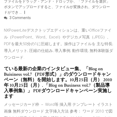
ファイルをドラッグ・アンド・ドロップか、「ファイルを選択」
ボタンでアップロードすると、ファイルが変換され、ダウンロー
ドができ …
3 Comments
NXPowerLiteデスクトップエディションは、重いOfficeファイ
ル（PowerPoint、Word、Excel）やデジカメ写真（JPEG）、
PDFを最大50分の1に圧縮します。操作はファイルを 主な特長;
導入メリット; 圧縮の仕組み; 導入事例; 動作環境; 無料体験版ダ
ウンロード.
ている最新の企業のインタビュー集、「Blog on
Buisiness vol.7（PDF形式）」のダウンロードキャン
ペーン（無料）を開始します。10月25日（月） 2010
年 10月25日（月）. 「Blog on Business vol.7（製品導
入事例集）」 PDFダウンロードキャンペーン実施し
ます
メッセージカード枠 － Word等 挿入用 テンプレート イラスト
画像 無料ダウンロード 文字挿入方法 参考： ワード 2010 で図