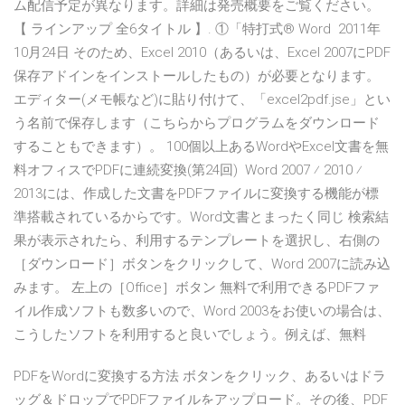
ム配信予定が異なります。詳細は発売概要をご覧ください。
【 ラインアップ 全6タイトル 】. ①「特打式® Word 2011年
10月24日 そのため、Excel 2010（あるいは、Excel 2007にPDF
保存アドインをインストールしたもの）が必要となります。
エディター(メモ帳など)に貼り付けて、「excel2pdf.jse」とい
う名前で保存します（こちらからプログラムをダウンロード
することもできます）。 100個以上あるWordやExcel文書を無
料オフィスでPDFに連続変換(第24回) Word 2007 ⁄ 2010 ⁄
2013には、作成した文書をPDFファイルに変換する機能が標
準搭載されているからです。Word文書とまったく同じ 検索結
果が表示されたら、利用するテンプレートを選択し、右側の
［ダウンロード］ボタンをクリックして、Word 2007に読み込
みます。 左上の［Office］ボタン 無料で利用できるPDFファ
イル作成ソフトも数多いので、Word 2003をお使いの場合は、
こうしたソフトを利用すると良いでしょう。例えば、無料
PDFをWordに変換する方法 ボタンをクリック、あるいはドラ
ッグ＆ドロップでPDFファイルをアップロード。その後、PDF