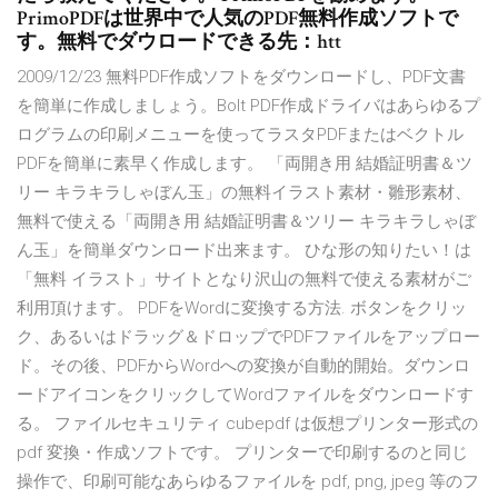
PrimoPDFは世界中で人気のPDF無料作成ソフトで
す。無料でダウロードできる先：htt
2009/12/23 無料PDF作成ソフトをダウンロードし、PDF文書
を簡単に作成しましょう。Bolt PDF作成ドライバはあらゆるプ
ログラムの印刷メニューを使ってラスタPDFまたはベクトル
PDFを簡単に素早く作成します。 「両開き用 結婚証明書＆ツ
リー キラキラしゃぼん玉」の無料イラスト素材・雛形素材、
無料で使える「両開き用 結婚証明書＆ツリー キラキラしゃぼ
ん玉」を簡単ダウンロード出来ます。 ひな形の知りたい！は
「無料 イラスト」サイトとなり沢山の無料で使える素材がご
利用頂けます。 PDFをWordに変換する方法. ボタンをクリッ
ク、あるいはドラッグ＆ドロップでPDFファイルをアップロー
ド。その後、PDFからWordへの変換が自動的開始。ダウンロ
ードアイコンをクリックしてWordファイルをダウンロードす
る。 ファイルセキュリティ cubepdf は仮想プリンター形式の
pdf 変換・作成ソフトです。 プリンターで印刷するのと同じ
操作で、印刷可能なあらゆるファイルを pdf, png, jpeg 等のフ