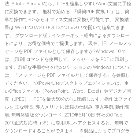
法. Adobe Acrobatなら、PDFを編集しやすいWord文書に手軽
に変換できます。 無料で始める 『瞬簡PDF 変換 11』は、簡
単な操作でPDFからオフィス文書に変換が可能です。 変換結
果は Word 2007/2010/2013/2016/2019で開いて編集できま
す。 ダウンロード版：インターネット経由によるダウンロー
ドにより、お得な価格でご提供します。 現在、旧 メールメッ
セージを PDF ファイルとして保存しますか?Windows 10 で
は、[印刷] コマンドを使用して、メッセージを PDF に印刷し
ます。詳細な手順やその他のバージョンの Windows について
は、「メッセージを PDF ファイルとして保存する」を参照し
てください。 NXPowerLiteデスクトップエディションは、重
いOfficeファイル（PowerPoint、Word、Excel）やデジカメ写
真（JPEG）、PDFを最大50分の1に圧縮します。操作はファイ
ルを 主な特長; 導入メリット; 圧縮の仕組み; 導入事例; 動作環
境; 無料体験版ダウンロード. 2010年6月10日 弊社のOffice
2010正式対応時（※）に専用URLへアクセスすると、無料で
ダウンロードすることができます。 ※製品によってプログラ