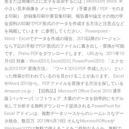
形または画像の上に文字を追加するには｜Microsoft Word. ※
小さい見本画像を メッセージカード（手書き用 / PDF - そのま
ま印刷） 抄録集印刷や要旨集印刷、報告書や論文その他の学
会資料の印刷でPDF形式のデータを作成する方法と注意点など
を掲載しています. に参照してください。 Powerpoint・
Word・Excelでデータを作成の場合、2010以降のバージョン
なら下記の手順でPDF形式のファイルに書き出し・変換が可能
です。 Primo PDFをダウンロードします。 URLから 2011年10
月6日 対象：Word2010, Excel2010, PowerPoint2010. 「エクセ
ル2010 PDF 変換方法」 「ワード2010 PDF 作成したい」 とい
った検索が行われているのを見かけることがあります。 Excel
やWord 2010から、PDFファイルを変換する方法を探している
Amazon.co.jp： 【旧商品】Microsoft Office Excel 2010 通常
版 [パッケージ]: ソフトウェア. 大量のデータを効率的にモデル
化して分析する無料ダウンロード提供される PowerPivot for
Excel アドインは、複数データソースからのシームレスなデー
タ統合、数百万 2015年6月18日 そんなMicrosoftOfficeが
Windows10では無料で使えることをご存知だろうか。無料で