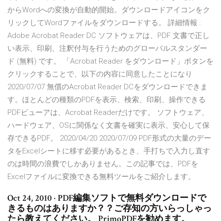
からWordへの変換が自動的開始。ダウンロードアイコンをク
リックしてWordファイルをダウンロードする。 詳細情報 :
Adobe Acrobat Reader DC ソフトウェアは、PDF 文書で正し
い表示、印刷、注釈付与を行うためのグローバルスタンダー
ド (無料) です。 「Acrobat Reader をダウンロード」ボタンを
クリックすることで、以下の内容に同意したことになり
2020/07/07 無償のAcrobat Reader DCをダウンロードできま
す。ほとんどの種類のPDFを表示、検索、印刷、操作できる
PDFビューアは、Acrobat Readerだけです。 ソフトウェア、
ハードウェア、OSに関係なく文書を確実に表示、安心して保
存できるPDF。 2020/04/20 2020/07/09 PDF形式の大量のデー
タをExcelシートに移す必要があるとき、手打ちで入力し直す
のは時間の浪費でしかありません。この記事では、PDFを
Excelファイルに変換できる無料ツールをご紹介します。
Oct 24, 2010 · PDF編集ソフトで無料ダウンロードで
きるものはありますか？？ご存知の方いらっしゃっ
たら教えてください。 PrimoPDFを勧めます。