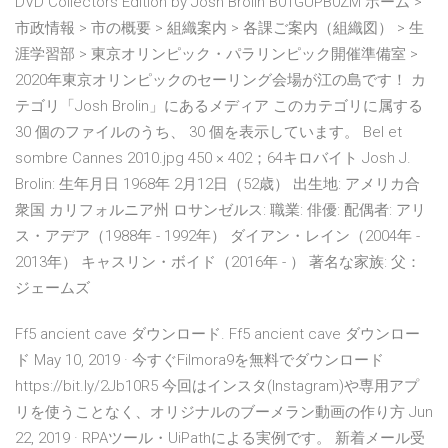
DVD Collectors Edition by Josh Brolin B01GUPB0ZM ホーム >
市政情報 > 市の概要 > 組織案内 > 各課ご案内（組織図） > 生
涯学習部 > 東京オリンピック・パラリンピック開催準備室 >
2020年東京オリンピックのセーリング会場が江の島です！ カ
テゴリ「Josh Brolin」にあるメディア このカテゴリに属する
30 個のファイルのうち、 30 個を表示しています。 Bel et
sombre Cannes 2010.jpg 450 × 402；64キロバイト Josh J.
Brolin: 生年月日 1968年 2月12日（52歳） 出生地: アメリカ合
衆国 カリフォルニア州 ロサンゼルス: 職業: 俳優: 配偶者: アリ
ス・アデア（1988年 - 1992年） ダイアン・レイン（2004年 -
2013年） キャスリン・ボイド（2016年 - ） 著名な家族: 父：
ジェームズ
Ff5 ancient cave ダウンロード. Ff5 ancient cave ダウンロー
ド May 10, 2019 · 今すぐFilmora9を無料でダウンロード
https://bit.ly/2Jb10R5 今回はインスタ(Instagram)や専用アプ
リを使うことなく、オリジナルのブーメラン動画の作り方 Jun
22, 2019 · RPAツール・UiPathによる実例です。 新着メール受