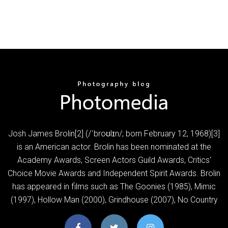
Josh James Brolin[2] (/ˈbroʊlɪn/; born February 12, 1968)[3]
is an American actor. Brolin has been nominated at the
Academy Awards, Screen Actors Guild Awards, Critics'
Choice Movie Awards and Independent Spirit Awards. Brolin
has appeared in films such as The Goonies (1985), Mimic
(1997), Hollow Man (2000), Grindhouse (2007), No Country