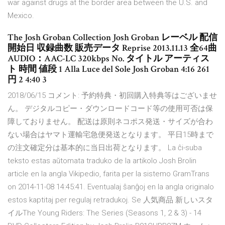
war against drugs at the border area between the U.S. and
Mexico.
The Josh Groban Collection Josh Groban レーベル 配信
開始日 収録曲数 販売データ Reprise 2013.11.13 全64曲
AUDIO：AAC-LC 320kbps No. タイトル アーティス
ト 時間 値段 1 Alla Luce del Sole Josh Groban 4:16 261
円 2 4:40 3
2018/06/15 コメント: 予約特典・初回購入特典等はございませ
ん。 デジタルコピー・ダウンロードコード等の使用可否は保
障しておりません。 配送は原則ネコポス発送・サイズが合わ
ない場合はヤマト運輸宅急便発送となります。 平日15時まで
の注文確定分は基本的に当日出荷となります。 La ĉi-suba
teksto estas aŭtomata traduko de la artikolo Josh Brolin
article en la angla Vikipedio, farita per la sistemo GramTrans
on 2014-11-08 14:45:41. Eventualaj ŝanĝoj en la angla originalo
estos kaptitaj per regulaj retradukoj. Se 人気商品 新しいスタ
イルThe Young Riders: The Series (Seasons 1, 2 & 3) - 14