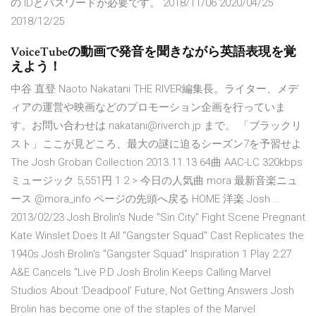
の IDとパスワードが必要です。 2018/11/06 2020/04/25
2018/12/25
VoiceTubeの動画で発音を聞きながら英語表現を覚
えよう！
中谷 直登 Naoto Nakatani THE RIVER編集長。ライター、メデ
ィアの運営や映画などのプロモーション企画を行っていま
す。お問い合わせは nakatani@riverch.jp まで。 「ブラックリ
スト」ここが見どころ、最大の謎に迫るシーズン7を予習せよ
The Josh Groban Collection 2013.11.13 64曲 AAC-LC 320kbps
ミュージック 5,551円 1 2 > 今日の人気曲 mora 最新音楽ニュ
ース @mora_info ページの先頭へ戻る HOME 洋楽 Josh …
2013/02/23 Josh Brolin's Nude "Sin City" Fight Scene Pregnant
Kate Winslet Does It All "Gangster Squad" Cast Replicates the
1940s Josh Brolin's "Gangster Squad" Inspiration 1 Play 2:27
A&E Cancels "Live P.D Josh Brolin Keeps Calling Marvel
Studios About ‘Deadpool’ Future, Not Getting Answers Josh
Brolin has become one of the staples of the Marvel