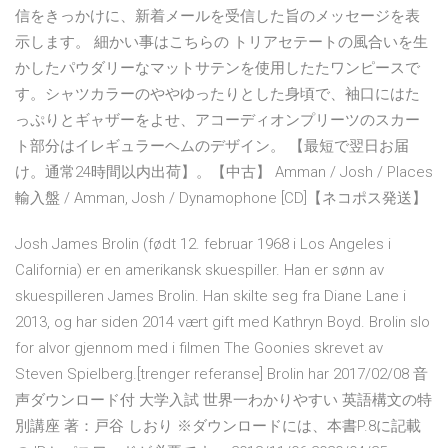
信をきっかけに、新着メールを受信した旨のメッセージを表
示します。 細かい事はこちらの トリアセテートの風合いを生
かしたパウダリーなマットサテンを使用したたワンピースで
す。シャツカラーのややゆったりとした身頃で、袖口にはた
っぷりとギャザーをよせ、アコーディオンプリーツのスカー
ト部分はイレギュラーヘムのデザイン。 【最短で翌日お届
け。通常24時間以内出荷】。【中古】 Amman / Josh / Places
輸入盤 / Amman, Josh / Dynamophone [CD]【ネコポス発送】
Josh James Brolin (født 12. februar 1968 i Los Angeles i
California) er en amerikansk skuespiller. Han er sønn av
skuespilleren James Brolin. Han skilte seg fra Diane Lane i
2013, og har siden 2014 vært gift med Kathryn Boyd. Brolin slo
for alvor gjennom med i filmen The Goonies skrevet av
Steven Spielberg.[trenger referanse] Brolin har 2017/02/08 音
声ダウンロード付 大学入試 世界一わかりやすい 英語構文の特
別講座 著：戸谷 しおり ※ダウンロードには、本書P.8に記載